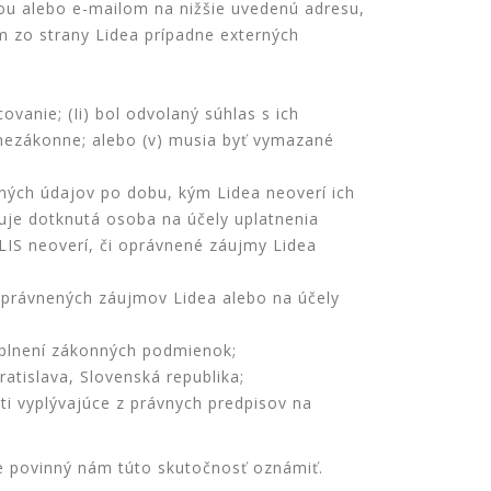
ou alebo e-mailom na nižšie uvedenú adresu,
m zo strany Lidea prípadne externých
vanie; (Ii) bol odvolaný súhlas s ich
 nezákonne; alebo (v) musia byť vymazané
ných údajov po dobu, kým Lidea neoverí ich
ebuje dotknutá osoba na účely uplatnenia
LIS neoverí, či oprávnené záujmy Lidea
oprávnených záujmov Lidea alebo na účely
 splnení zákonných podmienok;
atislava, Slovenská republika;
ti vyplývajúce z právnych predpisov na
e povinný nám túto skutočnosť oznámiť.