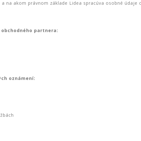
el a na akom právnom základe Lidea spracúva osobné údaje 
e obchodného partnera:
ých oznámení:
užbách