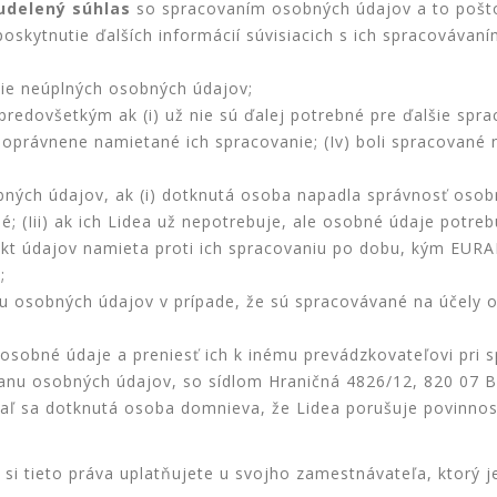
udelený súhlas
so spracovaním osobných údajov a to pošt
skytnutie ďalších informácií súvisiacich s ich spracovávaní
ie neúplných osobných údajov;
redovšetkým ak (i) už nie sú ďalej potrebné pre ďalšie spraco
v oprávnene namietané ich spracovanie; (Iv) boli spracované
ných údajov, ak (i) dotknutá osoba napadla správnosť osob
né; (Iii) ak ich Lidea už nepotrebuje, ale osobné údaje potr
jekt údajov namieta proti ich spracovaniu po dobu, kým EURA
;
iu osobných údajov v prípade, že sú spracovávané na účely 
je osobné údaje a preniesť ich k inému prevádzkovateľovi pri
anu osobných údajov, so sídlom Hraničná 4826/12, 820 07 Br
iaľ sa dotknutá osoba domnieva, že Lidea porušuje povinnos
 tieto práva uplatňujete u svojho zamestnávateľa, ktorý j