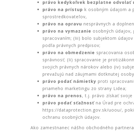
právo kedykoľvek bezplatne odvolať 
právo na prístup
k osobným údajom a po
sprostredkovateľov,
právo na opravu
nesprávnych a doplnen
právo na vymazanie
osobných údajov, p
spracovaním; (Iii) bolo subjektom údajo
podľa právnych predpisov;
právo na obmedzenie
spracovania osob
správnosť; (Ii) spracovanie je protizákon
svojich právnych nárokov alebo (iv) sub
prevažujú nad záujmami dotknutej osoby
právo podať námietky
proti spracovan
priameho marketingu zo strany Lidea;
právo na prenos
, t.j. právo získať svo
právo podať sťažnosť
na Úrad pre ochr
https://dataprotection.gov.sk/uoou/, pok
ochranu osobných údajov.
Ako zamestnanec nášho obchodného partnera si