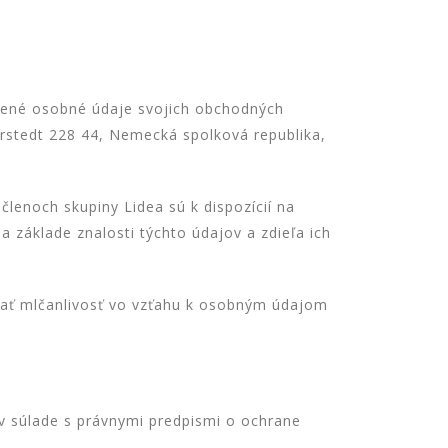
vedené osobné údaje svojich obchodných
rstedt 228 44, Nemecká spolková republika,
členoch skupiny Lidea sú k dispozícií na
a základe znalosti týchto údajov a zdieľa ich
ávať mlčanlivosť vo vzťahu k osobným údajom
 v súlade s právnymi predpismi o ochrane