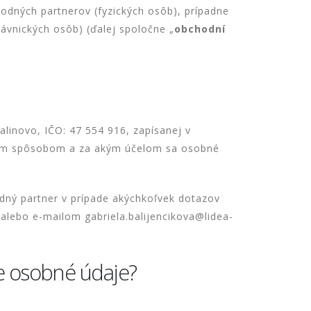
hodných partnerov (fyzických osôb), prípadne
ávnických osôb) (ďalej spoločne „
obchodní
alinovo, IČO: 47 554 916, zapísanej v
akým spôsobom a za akým účelom sa osobné
dný partner v prípade akýchkoľvek dotazov
 alebo e-mailom gabriela.balijencikova@lidea-
e osobné údaje?