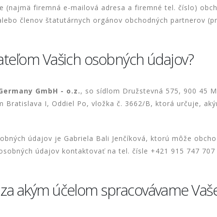
je (najmä firemná e-mailová adresa a firemné tel. číslo) obc
lebo členov štatutárnych orgánov obchodných partnerov (pr
vateľom Vašich osobných údajov?
Germany GmbH - o.z.
, so sídlom Družstevná 575, 900 45 M
ratislava I, Oddiel Po, vložka č. 3662/B, ktorá určuje, 
bných údajov je Gabriela Bali Jenčíková, ktorú môže obcho
 osobných údajov kontaktovať na tel. čísle +421 915 747 707
a za akým účelom spracovávame Vaš