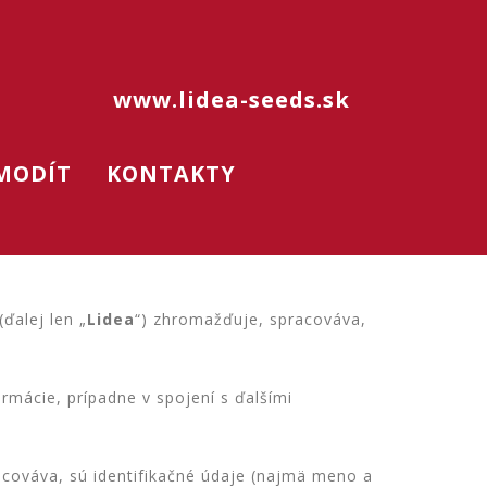
www.lidea-seeds.sk
MODÍT
KONTAKTY
(ďalej len „
Lidea
“) zhromažďuje, spracováva,
rmácie, prípadne v spojení s ďalšími
acováva, sú identifikačné údaje (najmä meno a