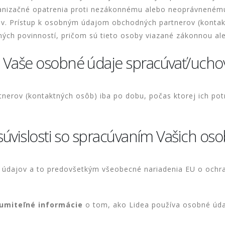
anizačné opatrenia proti nezákonnému alebo neoprávnenému
ov. Prístup k osobným údajom obchodných partnerov (konta
ovných povinností, pričom sú tieto osoby viazané zákonnou a
 Vaše osobné údaje spracúvať/ucho
erov (kontaktných osôb) iba po dobu, počas ktorej ich potr
súvislosti so spracúvaním Vašich os
h údajov a to predovšetkým všeobecné nariadenia EU o och
zumiteľné informácie
o tom, ako Lidea používa osobné úda