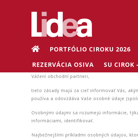
PORTFÓLIO CIROKU 2026
REZERVÁCIA OSIVA
SU CIROK
Vážení obchodní partneri,
tieto zásady majú za cieľ informovať Vás, a
používa a odovzdáva Vaše osobné údaje (spol
Osobnými údajmi sa rozumejú informácie, týkaj
informáciami, identifikovať.
Najbežnejšími príkladmi osobných údajov, kto