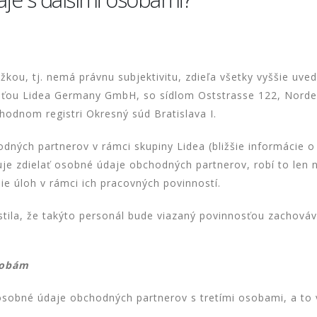
žkou, tj. nemá právnu subjektivitu, zdieľa všetky vyššie u
sťou Lidea Germany GmbH, so sídlom Oststrasse 122, Norde
chodnom registri Okresný súd Bratislava I.
ných partnerov v rámci skupiny Lidea (bližšie informácie o 
je zdielať osobné údaje obchodných partnerov, robí to len n
e úloh v rámci ich pracovných povinností.
istila, že takýto personál bude viazaný povinnosťou zachov
sobám
ť osobné údaje obchodných partnerov s tretími osobami, a to