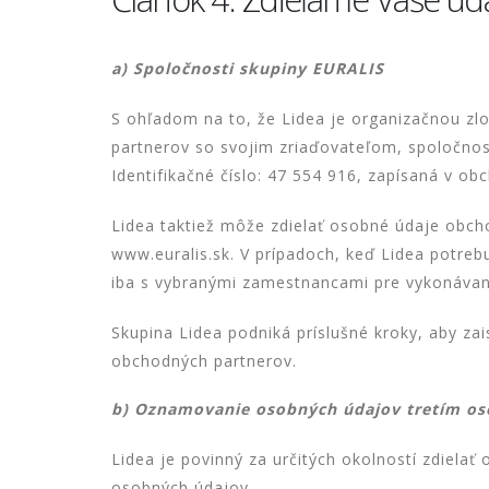
a) Spoločnosti skupiny EURALIS
S ohľadom na to, že Lidea je organizačnou zlo
partnerov so svojim zriaďovateľom, spoločno
Identifikačné číslo: 47 554 916, zapísaná v ob
Lidea taktiež môže zdielať osobné údaje obchod
www.euralis.sk. V prípadoch, keď Lidea potrebu
iba s vybranými zamestnancami pre vykonávani
Skupina Lidea podniká príslušné kroky, aby za
obchodných partnerov.
b) Oznamovanie osobných údajov tretím o
Lidea je povinný za určitých okolností zdiela
osobných údajov.