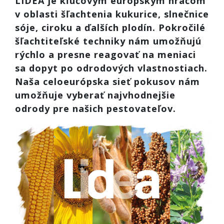
LIDEA je kľúčovým európskym hráčom
v oblasti šľachtenia kukurice, slnečnice
sóje, ciroku a ďalších plodín. Pokročilé
šľachtiteľské techniky nám umožňujú
rýchlo a presne reagovať na meniaci
sa dopyt po odrodových vlastnostiach.
Naša celoeurópska sieť pokusov nám
umožňuje vyberať najvhodnejšie
odrody pre našich pestovateľov.